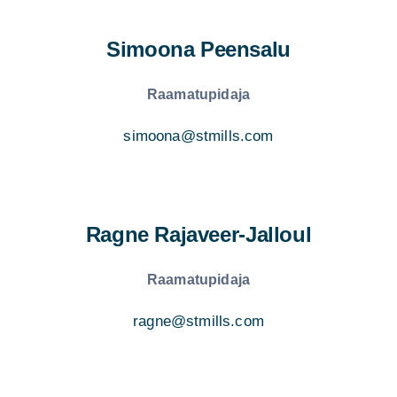
Simoona Peensalu
Raamatupidaja
simoona@stmills.com
Ragne Rajaveer-Jalloul
Raamatupidaja
ragne@stmills.com