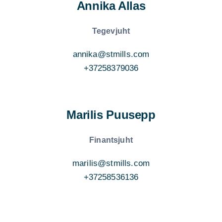
Annika Allas
Tegevjuht
annika@stmills.com
+37258379036
Marilis Puusepp
Finantsjuht
marilis@stmills.com
+37258536136