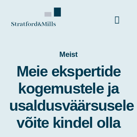
Skip
to
Togg
content
Navi
Avaleht
Meist
Meie ekspertide
Teenused
kogemustele ja
Meist
usaldusväärsusele
Uudised
võite kindel olla
Võta ühendust