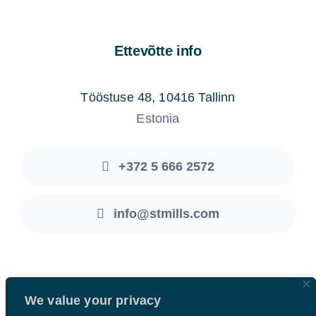
Ettevõtte info
Tööstuse 48, 10416 Tallinn
Estonia
+372 5 666 2572
info@stmills.com
© 2026 • Stratford & Mills OÜ • All rights reserved ®
We value your privacy