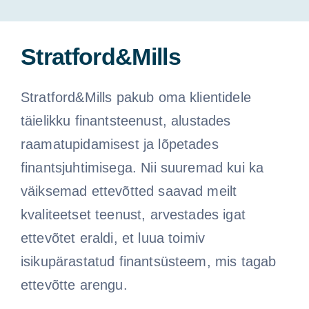
Stratford&Mills
Stratford&Mills pakub oma klientidele
täielikku finantsteenust, alustades
raamatupidamisest ja lõpetades
finantsjuhtimisega. Nii suuremad kui ka
väiksemad ettevõtted saavad meilt
kvaliteetset teenust, arvestades igat
ettevõtet eraldi, et luua toimiv
isikupärastatud finantsüsteem, mis tagab
ettevõtte arengu.